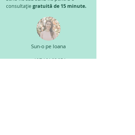
consultație
gratuită de 15 minute.
Sun-o pe Ioana
+40746163651
Sună-l pe Filip
+40722564512