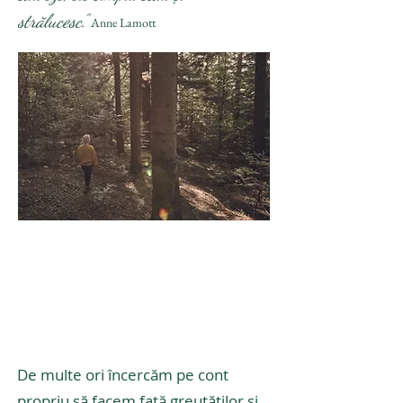
strălucesc.”
Anne Lamott
250 lei
ședință de 50 minute
De multe ori încercăm pe cont
propriu să facem față greutăților și