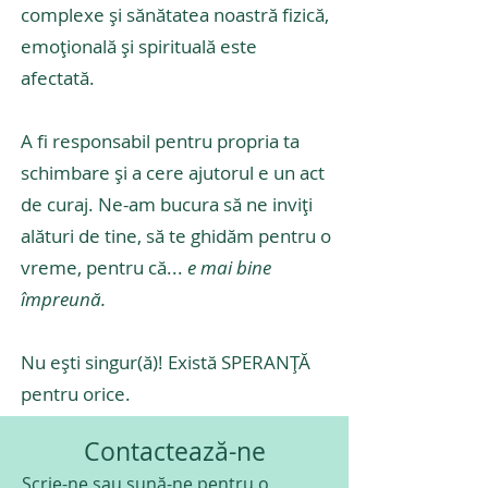
complexe și sănătatea noastră fizică,
emoțională și spirituală este
afectată.
A fi responsabil pentru propria ta
schimbare și a cere ajutorul e un act
de curaj. Ne-am bucura să ne inviți
alături de tine, să te ghidăm pentru o
vreme, pentru că...
e mai bine
împreună.
Nu ești singur(ă)! Există SPERANȚĂ
pentru orice.
Contactează-ne
Scrie-ne sau sună-ne pentru o