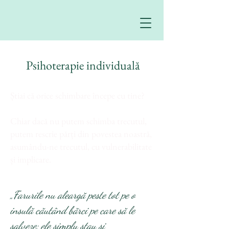
Psihoterapie individuală
Știai că orice schimbare începe cu tine?
Chiar dacă nu putem schimba trecutul,
putem rescrie părți din povestea noastră,
asumându-ne trecutul, cu vulnerabilitate
și implicare.
„Farurile nu aleargă peste tot pe o
insulă căutând bărci pe care să le
salveze; ele simplu stau și